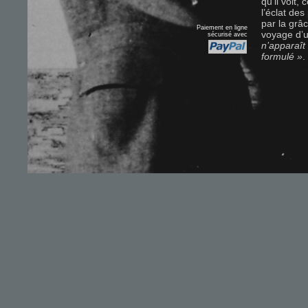
qu’il voit,
l’éclat de
par la grâc
Paiement en ligne
voyage d’u
sécurisé avec
n’apparaît
formulé »
.