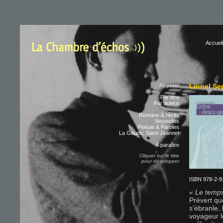
Accueil
Appeler
Lionel Se
Par titre
Par auteur
Romans & récits
Nouvelles
Poésie & Paroles
La Gaude, Saint-Jeannet
À paraître
Cliquer sur le titre
pour développer
ISBN 978-2-91
« Le temps
Prévert que
s’ébranle, 
voyageur le